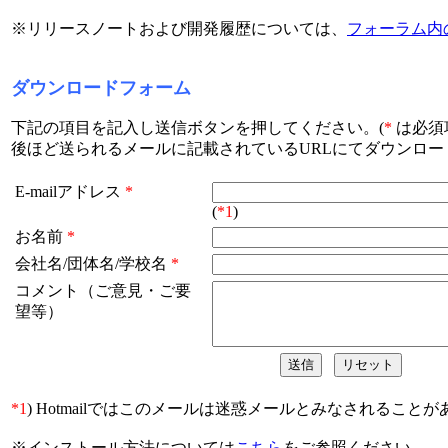
※リリースノートおよび開発履歴については、
フォーラム内のCh
ダウンロードフォーム
下記の項目を記入し送信ボタンを押してください。(
*
は必須
後ほど送られるメールに記載されているURLにてダウンロー
E-mailアドレス
*
(
*1
)
お名前
*
会社名/団体名/学校名
*
コメント（ご意見・ご要
望等）
*1
) Hotmailではこのメールは迷惑メールとみなされること
※インストール方法については
こちら
をご参照ください。