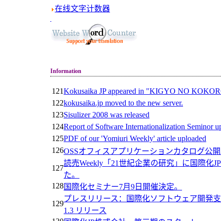
在线文字计数器
Information
121
Kokusaika JP appeared in "KIGYO NO KOKORO
122
kokusaika.jp moved to the new server.
123
Sisulizer 2008 was released
124
Report of Software Internationalization Seminor 
125
PDF of our 'Yomiuri Weekly' article uploaded
126
OSSオフィスアプリケーションカタログ公開
読売Weekly「21世紀企業の研究」に国際化
127
た。
128
国際化セミナー7月9日開催決定。
プレスリリース：国際化ソフトウェア開発支援ツールW
129
1.3 リリース