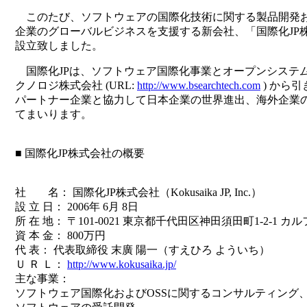
このたび、ソフトウェアの国際化技術に関する製品開発
企業のグローバルビジネスを支援する新会社、「国際化JP株
設立致しました。
国際化JPは、ソフトウェア国際化事業とオープンシステ
クノロジ株式会社 (URL:
http://www.bsearchtech.com
) から
パートナー企業と協力して日本企業の世界進出、海外企業
てまいります。
■ 国際化JP株式会社の概要
社 名： 国際化JP株式会社（Kokusaika JP, Inc.）
設 立 日： 2006年 6月 8日
所 在 地： 〒101-0021 東京都千代田区神田須田町1-2-1 カ
資 本 金： 800万円
代 表： 代表取締役 末廣 陽一（すえひろ よういち）
Ｕ Ｒ Ｌ：
http://www.kokusaika.jp/
主な事業：
ソフトウェア国際化およびOSSに関するコンサルティング