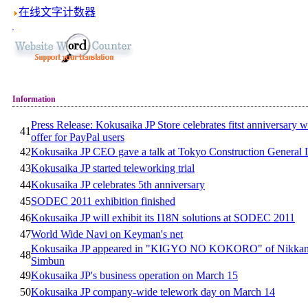
在线文字计数器
Information
Press Release: Kokusaika JP Store celebrates fitst anniversary w
41
offer for PayPal users
42
Kokusaika JP CEO gave a talk at Tokyo Construction General
43
Kokusaika JP started teleworking trial
44
Kokusaika JP celebrates 5th anniversary
45
SODEC 2011 exhibition finished
46
Kokusaika JP will exhibit its I18N solutions at SODEC 2011
47
World Wide Navi on Keyman's net
Kokusaika JP appeared in "KIGYO NO KOKORO" of Nikka
48
Simbun
49
Kokusaika JP's business operation on March 15
50
Kokusaika JP company-wide telework day on March 14