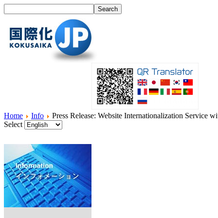
Home
Info
Press Release: Website Internationalization Service w
Select
Home
What's I18N?
Product
Service