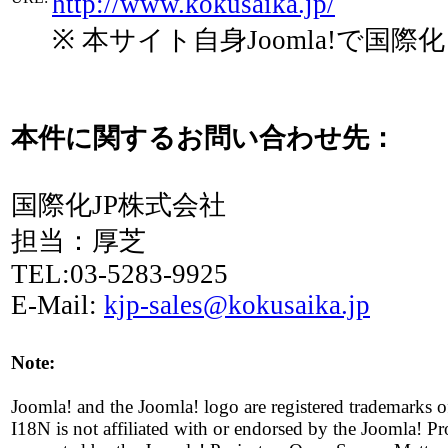
http://www.kokusaika.jp/
※ 本サイト自身Joomla!で国
本件に関するお問い合わせ先：
国際化JP株式会社
担当：厚芝
TEL:03-5283-9925
E-Mail:
kjp-sales@kokusaika.jp
Note:
Joomla! and the Joomla! logo are registered trademarks 
I18N is not affiliated with or endorsed by the Joomla! Pro