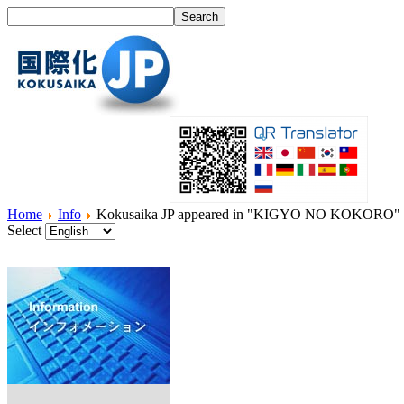
Home
Info
Kokusaika JP appeared in "KIGYO NO KOKORO" o
Select
Home
What's I18N?
Product
Service