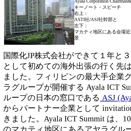
Ayala Corporation Chairm
キーノート・スピーチ
右上：
ASTI社/ASJ社幹部と
左下：
マカティ地区にある会場近
景
国際化JP株式会社ができて１年と３
として初めての海外出張の行く先
ました。フィリピンの最大手企業グ
ラグループが開催する Ayala ICT S
ループの日本の窓口である
ASJ (Aya
からパートナー企業として invitat
きました。Ayala ICT Summit 
のマカティ地区にあるアヤラグル