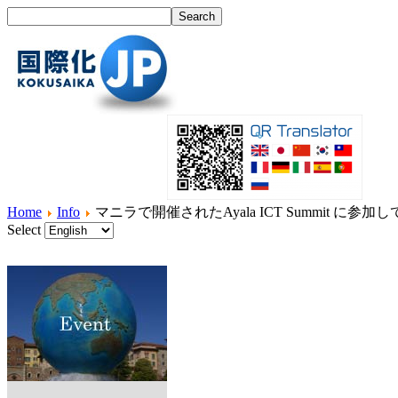
Home
Info
マニラで開催されたAyala ICT Summit に参
Select
Home
What's I18N?
Product
Service