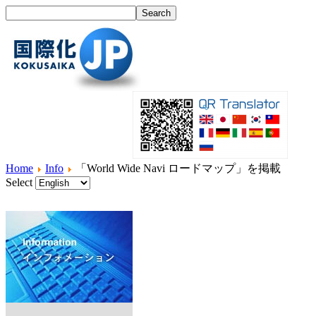
Home
Info
「World Wide Navi ロードマップ」を掲載
Select
Home
What's I18N?
Product
Service