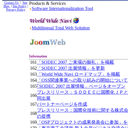
Contact Us
|
Site
Products & Services
Map
|
Site Policy
|
Software Internationalization Tool
Privacy Policy
Multilingual Total Web Solution
Information
161
「SODEC 2007 ご来場の御礼」を掲載
162
「SODEC 2007 出展情報」を更新
163
「World Wide Navi ロードマップ」を掲載
164
「OSS関連事業への取り組みの開始につい
165
｢SODEC 2007 出展情報」ページをオープン
プレスリリース：ＳＯＤＥＣに国際化ＪＰ
166
同出展
167
パートナーページを作成
プレスリリース：国際化技術に関する株式
168
の提携
169
「OSPプロジェクトの成果発表会に参加」