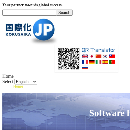
Your partner towards global success.
Home
Select
Home
What's I18N?
Product
Service
Software 