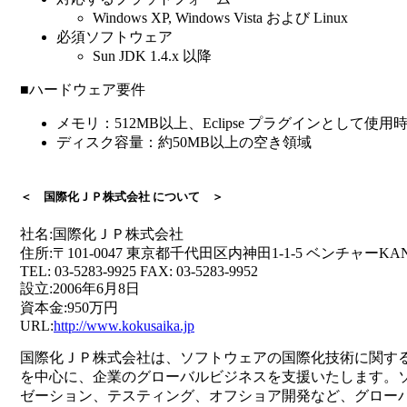
Windows XP, Windows Vista および Linux
必須ソフトウェア
Sun JDK 1.4.x 以降
■ハードウェア要件
メモリ：512MB以上、Eclipse プラグインとして使用時
ディスク容量：約50MB以上の空き領域
＜ 国際化ＪＰ株式会社 について ＞
社名:国際化ＪＰ株式会社
住所:〒101-0047 東京都千代田区内神田1-1-5 ベンチャーKAND
TEL: 03-5283-9925 FAX: 03-5283-9952
設立:2006年6月8日
資本金:950万円
URL:
http://www.kokusaika.jp
国際化ＪＰ株式会社は、ソフトウェアの国際化技術に関す
を中心に、企業のグローバルビジネスを支援いたします。ソ
ゼーション、テスティング、オフショア開発など、グロー