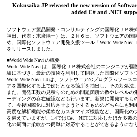
Kokusaika JP released the new version of Softwar
added C# and .NET suppo
ソフトウェア製品開発・コンサルティングの国際化ＪＰ株
神田、代表：末廣陽一）は、２月６日、ソフトウェアの国際
め、国際化ソフトウェア開発支援ツール「World Wide Navi
をリリースしました。
■World Wide Navi の概要
World Wide Navi は、国際化ＪＰ株式会社のエンジニ
験に基づき、最新の技術を利用して開発した国際化ソフトウ
World Wide Navi 1.4 は、ソフトウェアのプログラム
アを国際化する上で妨げとなる箇所を抽出し、その対処法、
また、開発工数の見積りのための問題箇所の数やレベルの
ーディングの存在確認なども行います。新規に開発するもの
て、今後国際化に対応させようとするもののどちらにも利用可能です
高度な解析機能や柔軟なカスタマイズ機能など、国際化の
を備えていますが、1.4ではC#、.NETに対応したほか多
化の局面に柔軟かつ簡単に対応することができるようにな