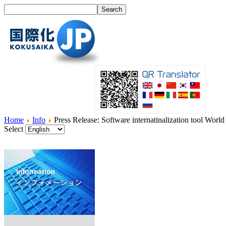
Home
Info
Press Release: Software internatinalization tool Worl
Select
Home
What's I18N?
Product
Service