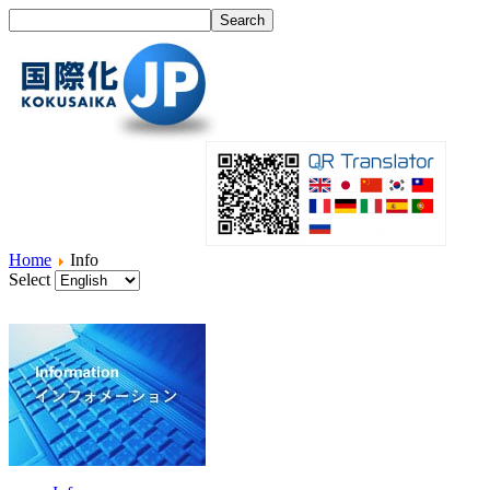
Home
Info
Select
Home
What's I18N?
Product
Service