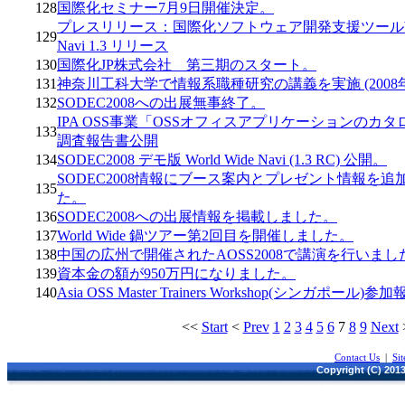
128
国際化セミナー7月9日開催決定。
プレスリリース：国際化ソフトウェア開発支援ツールWorl
129
Navi 1.3 リリース
130
国際化JP株式会社 第三期のスタート。
131
神奈川工科大学で情報系職種研究の講義を実施 (2008
132
SODEC2008への出展無事終了。
IPA OSS事業「OSSオフィスアプリケーションのカ
133
調査報告書公開
134
SODEC2008 デモ版 World Wide Navi (1.3 RC) 公開。
SODEC2008情報にブース案内とプレゼント情報を追
135
た。
136
SODEC2008への出展情報を掲載しました。
137
World Wide 鍋ツアー第2回目を開催しました。
138
中国の広州で開催されたAOSS2008で講演を行いまし
139
資本金の額が950万円になりました。
140
Asia OSS Master Trainers Workshop(シンガポール)参
<<
Start
<
Prev
1
2
3
4
5
6
7
8
9
Next
Contact Us
|
Si
Copyright (C) 2013