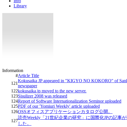
Info
Library
Information
#
Article Title
Kokusaika JP appeared in "KIGYO NO KOKORO" of San
121
newspaper
122
kokusaika.jp moved to the new server.
123
Sisulizer 2008 was released
124
Report of Software Internationalization Seminor uploaded
125
PDF of our 'Yomiuri Weekly' article uploaded
126
OSSオフィスアプリケーションカタログ公開。
読売Weekly「21世紀企業の研究」に国際化JPの記事
127
した。